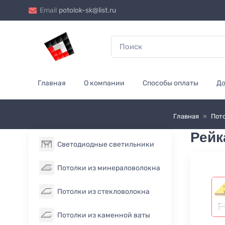
Email
potolok-sk@list.ru
Главная
О компании
Способы оплаты
До
Главная
»
Пот
Рейк
Светодиодные светильники
Потолки из минераловолокна
Потолки из стекловолокна
Потолки из каменной ваты