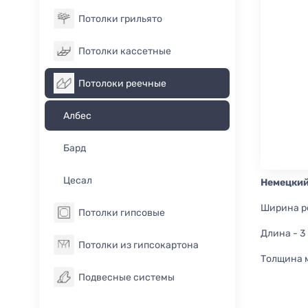
Потолки грильято
Потолки кассетные
Потолоки реечные
Албес
Бард
Цесал
Немецкий
Ширина ре
Потолки гипсовые
Длина - 3 
Потолки из гипсокартона
Толщина м
Подвесные системы