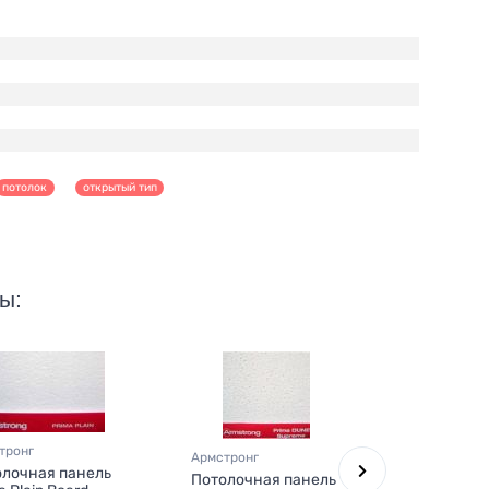
потолок
открытый тип
ы:
тронг
Армстронг
Армстронг
лочная панель
Потолочная панель
Потолочн