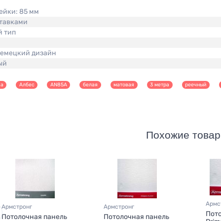
ейки:
85 мм
ставками
й тип
емецкий дизайн
ый
ка
Албес
AN85А
белая
матовая
3 метра
реечный
Похожие товар
Армс
Армстронг
Армстронг
Пото
Потолочная панель
Потолочная панель