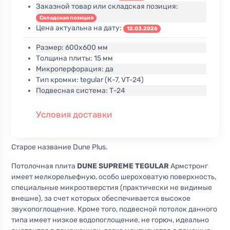
Заказной товар или складская позиция:
Складская позиция
Цена актуальна на дату:
12.03.2026
Размер:
600х600 мм
Толщина плиты:
15 мм
Микроперфорация:
да
Тип кромки:
tegular (К-7, VT-24)
Подвесная система:
Т-24
Условия доставки
Старое название Dune Plus.
Потолочная плита
DUNE SUPREME TEGULAR
Армстронг
имеет мелкорельефную, особо шероховатую поверхность,
специальные микроотверстия (практически не видимые
внешне), за счет которых обеспечивается высокое
звукопоглощение. Кроме того, подвесной потолок данного
типа имеет низкое водопоглощение, не горюч, идеально