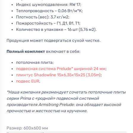
Индекс шумоподавления: RW 17;
Теплопроводность – 0,06 Вт/м*К;
Плотность (вес): 3,7 кг/м2;
Пожаростойкость – Г1, Д1, В1, Т1;
Количество в упаковке – 16 шт (5,76 м2).
Продукция может подвергаться сухой чистке.
Полный комплект
включает в себя:
потолочная плита;
подвесная система Prelude* шириной 24 мм
;
плинтус Shadowline 15x6,35x15x25 (3,05m)
;
подвес EUR
.
*Наша компания рекомендует сочетать потолочные плиты
серии Prima с «родной» подвесной системой
производителя Armstrong Prelude: она обладает высокой
прочностью и жесткостью на кручение.
Размер:
600х600 мм