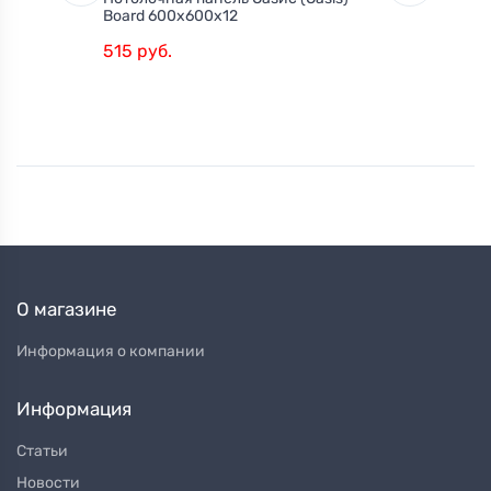
Board 600х600х12
600х60
515 руб.
1.080 р
О магазине
Информация о компании
Информация
Статьи
Новости