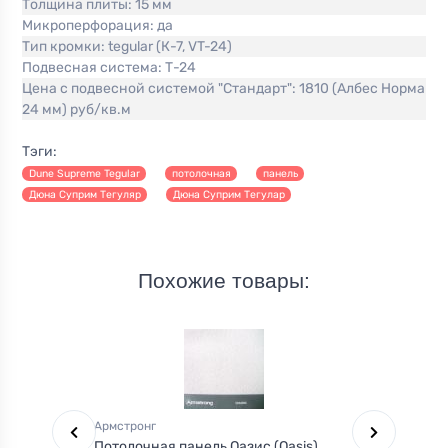
Толщина плиты:
15 мм
Микроперфорация:
да
Тип кромки:
tegular (К-7, VT-24)
Подвесная система:
Т-24
Цена с подвесной системой "Стандарт":
1810 (Албес Норма
24 мм) руб/кв.м
Тэги:
Dune Supreme Tegular
потолочная
панель
Дюна Суприм Тегуляр
Дюна Суприм Тегулар
Похожие товары:
Армстронг
Армстро
d
Потолочная панель Оазис (Oasis)
Потолоч